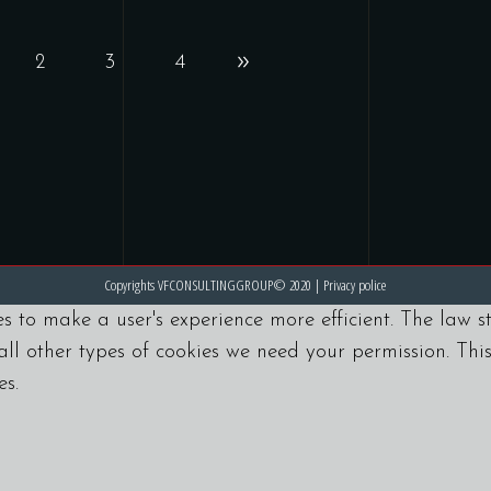
2
3
4
Copyrights VFCONSULTINGGROUP© 2020 |
Privacy police
es to make a user's experience more efficient. The law s
r all other types of cookies we need your permission. Thi
es.