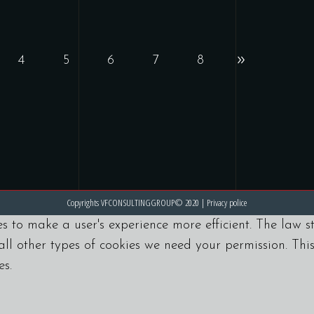
4
5
6
7
8
Copyrights VFCONSULTINGGROUP© 2020 |
Privacy police
es to make a user's experience more efficient. The law s
r all other types of cookies we need your permission. Thi
es.