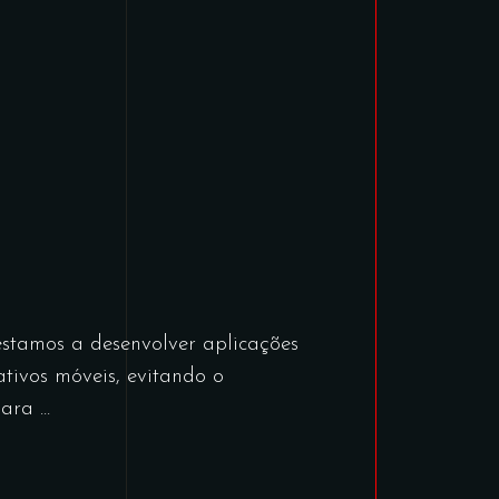
amos a desenvolver aplicações
tivos móveis, evitando o
 para