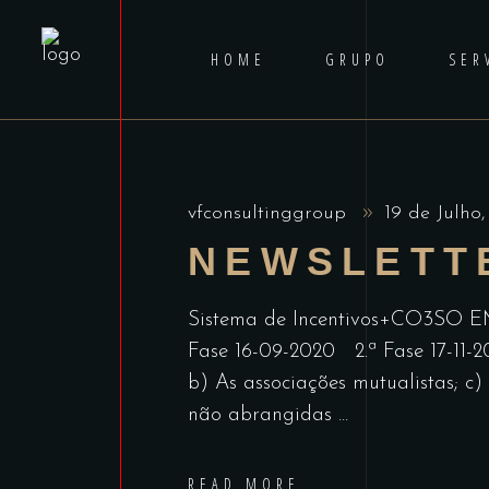
HOME
GRUPO
SER
vfconsultinggroup
19 de Julho
NEWSLETT
Sistema de Incentivos+CO3
Fase 16-09-2020 2.ª Fase 17-11-20
b) As associações mutualistas; c) 
não abrangidas
READ MORE