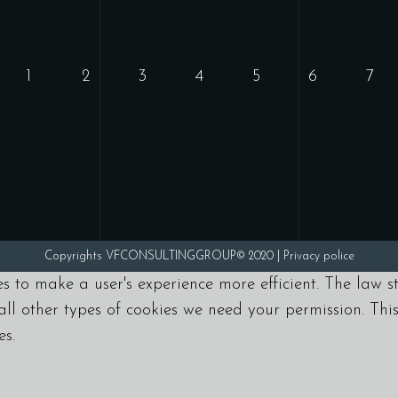
1
2
3
4
5
6
7
Copyrights VFCONSULTINGGROUP© 2020 |
Privacy police
es to make a user's experience more efficient. The law s
r all other types of cookies we need your permission. Thi
es.